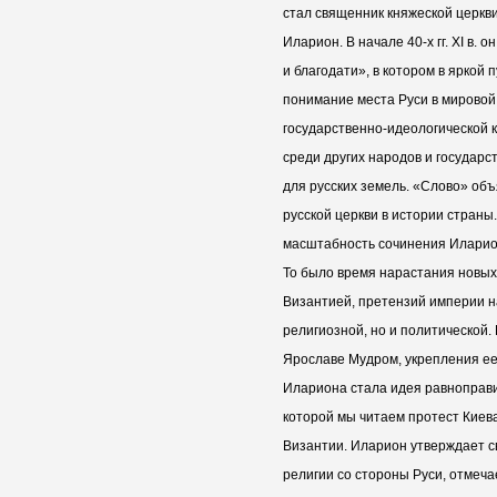
стал священник княжеской церкв
Иларион. В начале 40-х гг. XI в.
и благодати», в котором в яркой
понимание места Руси в мирово
государственно-идеологической 
среди других народов и государс
для русских земель. «Слово» об
русской церкви в истории страны
масштабность сочинения Иларио
То было время нарастания новых
Византией, претензий империи на
религиозной, но и политической.
Ярославе Мудром, укрепления е
Илариона стала идея равноправия
которой мы читаем протест Киев
Византии. Иларион утверждает 
религии со стороны Руси, отмеча