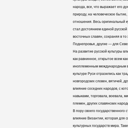
народа, все, что выражает его ду
природу, на человеческое бытие,
отношения. Весь оригинальный к
стал достоянием единой русской 
восточных славян, сохраняя в то
Поднепровья, другие — для Север
На развитие русской культуры вл
как равнинное, открытое всем ка
иноплеменным международным вл
культуре Руси отразились как тра
новгородских словен, вятичей, др
влияние соседних народов, с ко
навыками, торговала, воевала, м
племен, других славянских народ
В пору своего государственного
влияние Византии, которая для 
культурных государств мира. Так