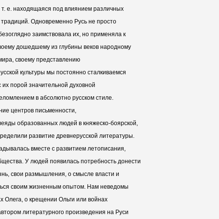
, т. е. находящаяся под влиянием различных
, традиций. Одновременно Русь не просто
безоглядно заимствовала их, но применяла к
своему дошедшему из глубины веков народному
мира, своему представлению
русской культуры мы постоянно сталкиваемся
 с их порой значительной духовной
еломлением в абсолютно русском стиле.
ание центров письменности,
леяды образованных людей в княжеско-боярской,
ределили развитие древнерусской литературы.
ладывалась вместе с развитием летописания,
щества. У людей появилась потребность донести
знь, свои размышления, о смысле власти и
ться своим жизненным опытом. Нам неведомы
х Олега, о крещении Ольги или войнах
втором литературного произведения на Руси