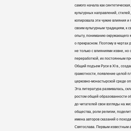
самого начала как синтетическая
культурных направлений, стилей
копировала эти чужие влияния и 
своим культурным традициям, к 
опыту, пониманию окружающего 
о прекрасном. Поэтому в чертах 
не только с влияниями извне, но
переработкой, их постоянным пр
Общий подъем Руси в XI в., созд
грамотности, появление целой п
церковно-монастырской среде оп
Эта литература развивалась, ск
ростом общей образованности об
до читателей свои взгляды на жи
общества, роли религии, подели
имена авторов сказаний о похода
Святослава. Первым известным а