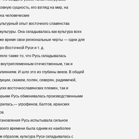
ховную сущность, его взгляд на мир, на
 на человеческие
ультурный опыт восточного славянства
культуры. Она складывалась как культура всех
 же время свои региональные черты — одни для
о-Восточной Руси и т. д.
ияло также то, что Русь складывалась
к внутриплеменным отечественным, так и
ияниям. И шло это из глубины веков. В общей
диции, скажем, полян, северян, радимичей,
угих восточнославянских племен, так и
торыми Русь обменивалась производственными
ирилась,— угрофинов, балтов, иранских
ов.
 становления Русь испытывала сильное
своего времени была одним из наиболее
им образом, культура Руси складывалась с