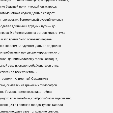
стие будущей политической катастрофы.
ников Мономаха игумен Даниил создает
ятые места». Богомольный русский человек
проделал длинный и трудный путь — до
трова Эгейского моря на остров Крит, оттуда
е в это время было основано первое
ве с королем Болдуином. Даниил подробно
л о пребывании при дворе иерусалимского
рабов. Даниил молился у гроба Господня,
сской земли: около гроба Христа он отпел
сских и за всех христиан».
митрополит Климентий Смодятич в
ме, ссылаясь на греческих философов
тво Гомера, также воссоздает образ
чуждого властолюбию, сребролюбию и тщеславию.
конец XII в.) епископ города Турова Кирилл,
онимание, дает свое толкование смысла