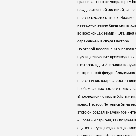
сравнивает его с императором К
государственной религией, с пе
первых русских князьях, Иларион 
неведомой земле были они влады
во всех концах земли». Эта идея
отражение и в своде Нестора.
Во второй половине XI в. появля
публицистические произведения:
в котором идеи Илариона получа
исторической фигуре Владимира I
первоначальном распространении
Глебе», святых покровителях и з
В последней четверти XI в. начи
монах Нестор. Летопись была е
этого он создал знаменитое «Чтен
«Слове» Илариона, как позднее в
единства Руси, воздается должно
русских авторов беспокоит нарас