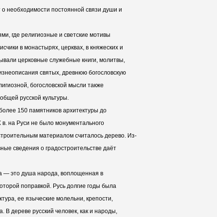
т о необходимости постоянной связи души и
ми, где религиозные и светские мотивы
счики в монастырях, церквах, в княжеских и
ывали церковные служебные книги, молитвы,
изнеописания святых, древнюю богословскую
елигиозной, богословской мысли также
общей русской культуры.
более 150 памятников архитектуры до
X в. на Руси не было монументального
строительным материалом считалось дерево. Из-
вные сведения о градостроительстве даёт
ра — это душа народа, воплощенная в
которой поправкой. Русь долгие годы была
ктура, ее языческие молельни, крепости,
. В дереве русский человек, как и народы,