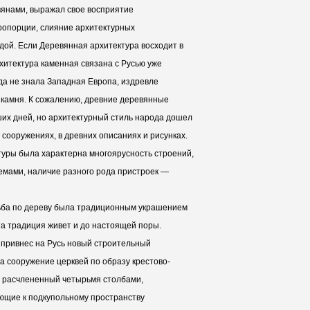
янами, выражал свое восприятие
пропорции, слияние архитектурных
ой. Если Деревянная архитектура восходит в
рхитектура каменная связана с Русью уже
да не знала Западная Европа, издревле
 камня. К сожалению, древние деревянные
ших дней, но архитектурный стиль народа дошел
сооружениях, в древних описаниях и рисунках.
туры была характерна многоярусность строений,
емами, наличие разного рода пристроек —
ьба по дереву была традиционным украшением
та традиция живет и до настоящей поры.
 привнес на Русь новый строительный
а сооружение церквей по образу крестово-
т, расчлененный четырьмя столбами,
ающие к подкупольному пространству