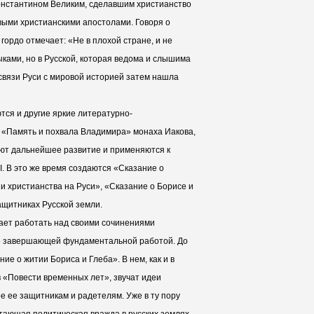
онстантином Великим, сделавшим христианство
рвыми христианскими апостолами. Говоря о
гордо отмечает: «Не в плохой стране, и не
ками, но в Русской, которая ведома и слышима
 связи Руси с мировой историей затем нашла
ются и другие яркие литературно-
 «Память и похвала Владимира» монаха Иакова,
ют дальнейшее развитие и применяются к
. В это же время создаются «Сказание о
 христианства на Руси», «Сказание о Борисе и
ащитниках Русской земли.
нает работать над своими сочинениями
го завершающей фундаментальной работой. До
ие о житии Бориса и Глеба». В нем, как и в
 «Повести временных лет», звучат идеи
е ее защитникам и радетелям. Уже в ту пору
тающая политическая вражда в русских землях,