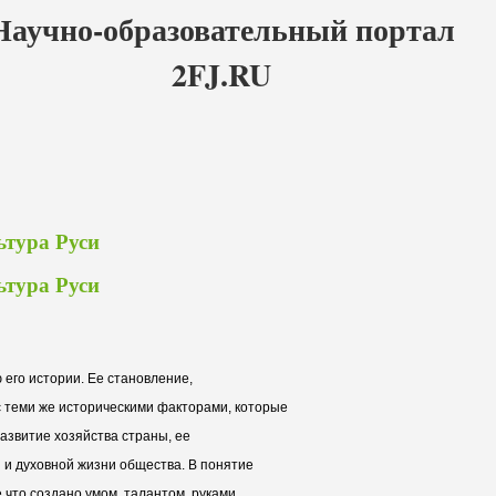
Научно-образовательный портал
2FJ.RU
ьтура Руси
ьтура Руси
 его истории. Ее становление,
 теми же историческими факторами, которые
азвитие хозяйства страны, ее
 и духовной жизни общества. В понятие
е что создано умом, талантом, руками