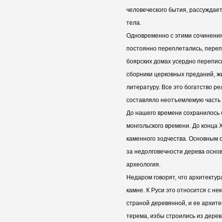
человеческого бытия, рассуждае
тела.
Одновременно с этими сочинения
постоянно переплетались, перепи
боярских домах усердно перепис
сборники церковных преданий, ж
литературу. Все это богатство р
составляло неотъемлемую часть 
До нашего времени сохранилось 
монгольского времени. До конца 
каменного зодчества. Основным 
за недолговечности дерева осно
археология.
Недаром говорят, что архитекту
камне. К Руси это относится с не
страной деревянной, и ее архите
терема, избы строились из дерева