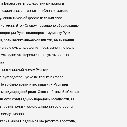
и в Берестове, впоследствии митрополит
 он создал свое знаменитое «Слово о законе
 публицистической форме изложил свое
й истории. Это «Слово» посвящено обоснованию
концепции Руси, полноправному месту Руси
тв, роли великокняжеской власти, ее значении
ъясняло смысл крещения Руси, выявляло роль
. Уже одно это перечисление указывает на
на.
 противоречий между Русью и
 руководство Русью не только в сфере
 Но то было время и возвышения Руси при
е международной роли. Основной темой «Слова»
 Руси среди других народов и государств, за
а против политического давления со стороны
свободу выбора
ет значение Владимира как русского апостола,