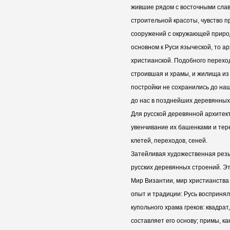
жившие рядом с восточными слав
строительной красоты, чувство 
сооружений с окружающей природ
основном к Руси языческой, то а
христианской. Подобного перехо
строившая и храмы, и жилища из
постройки не сохранились до на
до нас в позднейших деревянных 
Для русской деревянной архитек
увенчивание их башенками и тер
клетей, переходов, сеней.
Затейливая художественная рез
русских деревянных строений. Э
Мир Византии, мир христианства
опыт и традиции: Русь воспринял
купольного храма греков: квадра
составляет его основу; примы, к