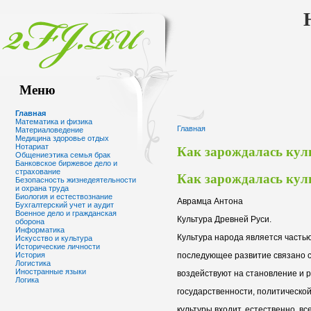
Меню
Главная
Математика и физика
Главная
Материаловедение
Медицина здоровье отдых
Как зарождалась кул
Нотариат
Общениеэтика семья брак
Банковское биржевое дело и
страхование
Как зарождалась кул
Безопасность жизнедеятельности
и охрана труда
Биология и естествознание
Аврамца Антона
Бухгалтерский учет и аудит
Военное дело и гражданская
Культура Древней Руси.
оборона
Информатика
Культура народа является частью
Искусство и культура
Исторические личности
последующее развитие связано с
История
Логистика
Иностранные языки
воздействуют на становление и р
Логика
государственности, политической
культуры входит, естественно, вс