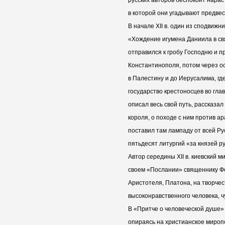
в которой они угадывают предве
В начале XII в. один из сподвиж
«Хождение игумена Даниила в св
отправился к гробу Господню и 
Константинополя, потом через ос
в Палестину и до Иерусалима, гд
государство крестоносцев во гла
описал весь свой путь, рассказа
короля, о походе с ним против а
поставил там лампаду от всей Ру
пятьдесят литургий «за князей ру
Автор середины XII в. киевский 
своем «Послании» священнику Фо
Аристотеля, Платона, на творчес
высоконравственного человека, 
В «Притче о человеческой душе» (
опираясь на христианское мироп