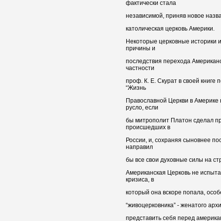
фактически стала
независимой, приняв новое назва
католическая церковь Америки.
Некоторые церковные историки и
причины и
последствия перехода Американс
частности
проф. К. Е. Скурат в своей книг
“Жизнь
Православной Церкви в Америке
русло, если
бы митрополит Платон сделал п
происшедших в
России, и, сохраняя сыновнее п
направил
бы все свои духовные силы на ст
Американская Церковь не испыта
кризиса, в
который она вскоре попала, осо
“живоцерковника” - женатого арх
представить себя перед американ