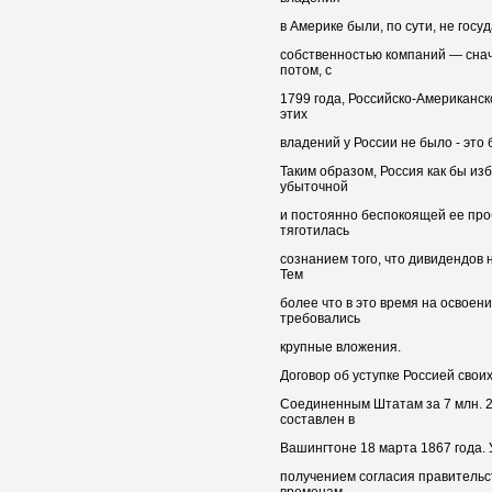
в Америке были, по сути, не гос
собственностью компаний — снача
потом, с
1799 года, Российско-Американск
этих
владений у России не было - это
Таким образом, Россия как бы из
убыточной
и постоянно беспокоящей ее про
тяготилась
сознанием того, что дивидендов н
Тем
более что в это время на освоен
требовались
крупные вложения.
Договор об уступке Россией свои
Соединенным Штатам за 7 млн. 2
составлен в
Вашингтоне 18 марта 1867 года.
получением согласия правительс
временам