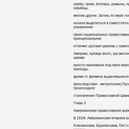
сербы, греки, болгары, румыны,
сирийцы,
многие другие. Затем, по мере то
начали выделяться в самостояте
управление
своих национальных православны
принципиальное
отличие: русская церковь с само
Америке, прежде всего, как мисс
церкви
просто принимали под свою юри
приходы,
время от времени выделявшиеся
(впоследствии - митрополии) Рус
происходило
становление Православной Церкв
Глава 3.
Американская православная церк
В 1918г. Американская епархия р
Аляскинским, Бруклинским, Питтс