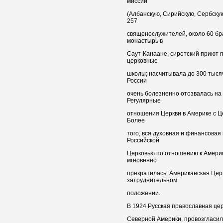
миссии
(Албанскую, Сирийскую, Сербскую)
257
священослужителей, около 60 бр
монастырь в
Саут-Канаане, сиротский приют 
церковные
школы; насчитывала до 300 тыся
России
очень болезненно отозвалась на
Регулярные
отношения Церкви в Америке с Ц
Более
того, вся духовная и финансова
Российской
Церковью по отношению к Амери
мгновенно
прекратилась. Американская Церк
затруднительном
положении.
В 1924 Русская православная цер
Северной Америки, провозгласи