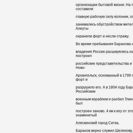
организации бытовой жизни. На 
составили
главную рабочую силу колонии, о
занимались обустройством житель
Алеуты
охраняли форт и несли стражу.
Во время пребывания Баранова н
владения России расширялись на 
построил
российские представительства и 
Ново-
Архангельск, основанный в 1799 
форт и
разрушило его. А в 1804 году Бар
Российским
военным кораблем и разбил Тлин
был
построен заново. 4 км к югу от э
знаменитый
Аляскинский город Ситка.
Баранов верно служил Шелихову,