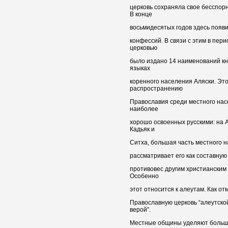
церковь сохраняла свое бесспор
В конце
восьмидесятых годов здесь появ
конфессий. В связи с этим в пери
церковью
было издано 14 наименований кни
языках
коренного населения Аляски. Эт
распространению
Православия среди местного нас
наиболее
хорошо освоенных русскими: на А
Кадьяк и
Ситха, большая часть местного 
рассматривает его как составную
противовес другим христианским
Особенно
этот относится к алеутам. Как от
Православную церковь “алеутской
верой”.
Местные общины уделяют большо