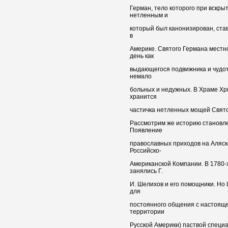
Герман, тело которого при вскрыти
нетленным и
который был канонизирован, ста
в
Америке. Святого Германа местн
день как
выдающегося подвижника и чудо
немало
больных и недужных. В Храме Хр
хранится
частичка нетленных мощей Святого
Рассмотрим же историю становле
Появление
православных приходов на Аляск
Российско-
Американской Компании. В 1780-
занялись Г.
И. Шелихов и его помощники. Но
для
постоянного общения с настояще
территории
Русской Америки) паствой специ