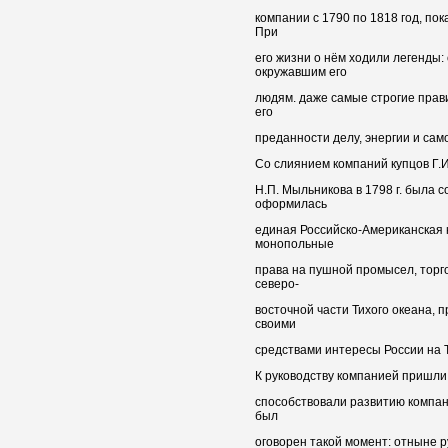
компании с 1790 по 1818 год, пок
При
его жизни о нём ходили легенды:
окружавшим его
людям. даже самые строгие пра
его
преданности делу, энергии и са
Со слиянием компаний купцов Г.И
Н.П. Мыльникова в 1798 г. была с
оформилась
единая Российско-Американская 
монопольные
права на пушной промысел, торг
северо-
восточной части Тихого океана,
своими
средствами интересы России на Ти
К руководству компанией пришли
способствовали развитию компани
был
оговорен такой момент: отныне 