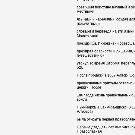
совершил поистине научный и ми
местными
языками и наречиями, создав для
грамматики и
словари и переведя на эти язык
Многие свои
поездки Св. Иннокентий совершал
презирая опасности и лишения, н
путешествий он
утонул во время шторма, переплы
52].
После продажи в 1867 Аляски С
православные приходы остались 
церкви. После
1867 года жизнь православных о
вокруг
Нью-Йорка и Сан-Франциско. В 18
Альберта,
была открыта первая православн
Первые двадцать лет американск
Православная