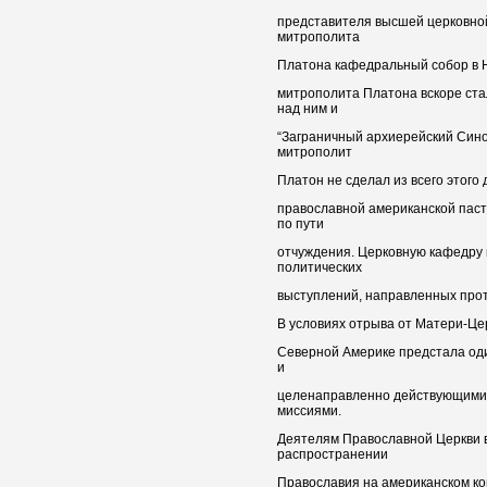
представителя высшей церковной 
митрополита
Платона кафедральный собор в Н
митрополита Платона вскоре ста
над ним и
“Заграничный архиерейский Сино
митрополит
Платон не сделал из всего этого
православной американской паст
по пути
отчуждения. Церковную кафедру 
политических
выступлений, направленных прот
В условиях отрыва от Матери-Це
Северной Америке предстала од
и
целенаправленно действующими 
миссиями.
Деятелям Православной Церкви в
распространении
Православия на американском ко