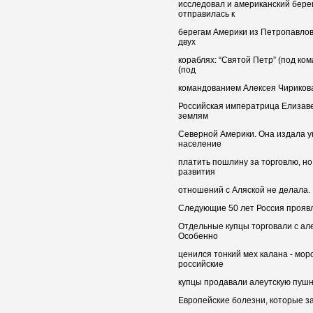
исследовал и американский бере
отправилась к
берегам Америки из Петропавлов
двух
кораблях: “Святой Петр” (под ко
(под
командованием Алексея Чирикова
Российская императрица Елизаве
землям
Северной Америки. Она издала у
население
платить пошлину за торговлю, н
развития
отношений с Аляской не делала.
Следующие 50 лет Россия проявл
Отдельные купцы торговали с але
Особенно
ценился тонкий мех калана - мо
российские
купцы продавали алеутскую пушн
Европейские болезни, которые з