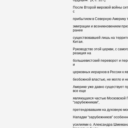
После Второй мировой войны сит
с
прибытием в Северную Америку т
эмиграции и возникновением при
ранее
существовавшей лишь на террит
Китая.
Руководство этой церкви, с само
реакция на
большевистский переворот и пер
и
церковных иерархов в России к я
безбожной властью, не могло и не
Америке уже давно существует 
все еще
являющаяся частью Московской 
“зарубежникам”,
претендовавшим на духовную мон
Нападки “зарубежников” особенно 
усилиями о. Александра Шмемана