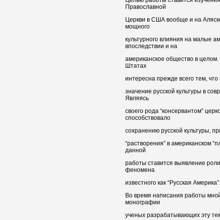
Православной
Церкви в США вообще и на Аляске
мощного
культурного влияния на малые а
впоследствии и на
американское общество в целом.
Штатах
интересна прежде всего тем, что
значение русской культуры в со
Являясь
своего рода “консервантом” церк
способствовало
сохранению русской культуры, п
“растворения” в американском “п
данной
работы ставится выявление роли
феномена
известного как “Русская Америка”
Во время написания работы мной
монографии
ученых разрабатывающих эту тема