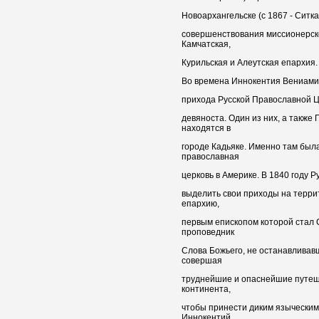
Новоархангельске (с 1867 - Ситка
совершенствования миссионерск
Камчатская,
Курильская и Алеутская епархия.
Во времена Иннокентия Вениами
прихода Русской Православной Ц
девяноста. Один из них, а также
находятся в
городе Кадьяке. Именно там была
православная
церковь в Америке. В 1840 году 
выделить свои приходы на терри
епархию,
первым епископом которой стал
проповедник
Слова Божьего, не останавливав
совершая
труднейшие и опаснейшие путеш
континента,
чтобы принести диким языческим
Иннокентий