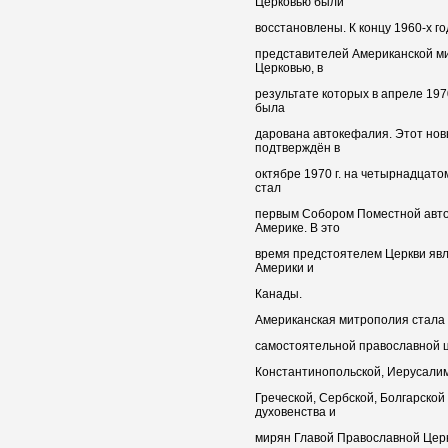
Церковью были
восстановлены. К концу 1960-х г
представителей Американской м
Церковью, в
результате которых в апреле 19
была
дарована автокефалия. Этот нов
подтверждён в
октябре 1970 г. на четырнадцат
стал
первым Собором Поместной авто
Америке. В это
время предстоятелем Церкви яв
Америки и
Канады.
Американская митрополия стала е
самостоятельной православной це
Константинопольской, Иерусалим
Греческой, Сербской, Болгарской
духовенства и
мирян Главой Православной Церк