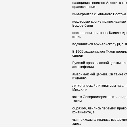
находились епископ Аляски, а та
православных
иммигрантов с Ближнего Востока.
некоторые другие православные 
Вскоре были
поставлены епископы Кливлендск
стали
подчиняться архиепископу [9, с. 8
В 1905 архиепископ Тихон пред
синоду
Русской православной церкви пла
автокефалии
американской церкви. Он также 
изданию
литургической литературы на ан
Миссия и
затем Североамериканская епарх
таким
образом, явились первыми прав
континенте, в
чьи приходы вливались все друг
здесь: