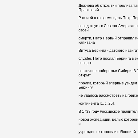
Дежнева об открытии пролива так
Правивший
Россией в то время царь Петр Пе
соседствует с Северо-Американс
своей
смерти, Петр Первый отправил и
капитана
Витуса Беринга - датского навиг
службе. Петр послал Беринга в э
северо-
восточное побережье Сибири. В 1
открыт
пролив, который впервые увидел
Берингу
не удалось рассмотреть на гори
континента [1, с. 25].
В 1733 году Российское правител
новой экспедиции, целью которо
и
учреждение торговли с Японией. 