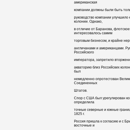
американская
компании должны были быть тол
руководство компании улучшило
колонии. Однако,
в отличие от Баранова, флотское
интересовалось самим
торговым бизнесом, и крайне нер
англичанами и американцами. Ру
Российского
императора, запретило вторжени
акваторию близ Российских колон
был
немедленно опротестован Велик
Соединенных
Штатов.
Спор с США был урегулирован ко
определила
точные северные и южные границ
1825 г.
Россия пришла к согласию и с Бр
восточные и