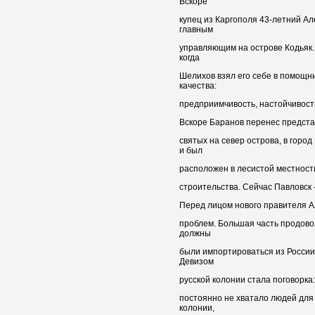
Вскоре
купец из Каргополя 43-летний А
главным
управляющим на острове Кодьяк.
когда
Шелихов взял его себе в помощни
качества:
предприимчивость, настойчивость
Вскоре Баранов перенес предста
святых на север острова, в горо
и был
расположен в лесистой местност
строительства. Сейчас Павловск 
Перед лицом нового правителя 
проблем. Большая часть продово
должны
были импортироваться из России
Девизом
русской колонии стала поговорка:
постоянно не хватало людей для
колонии,