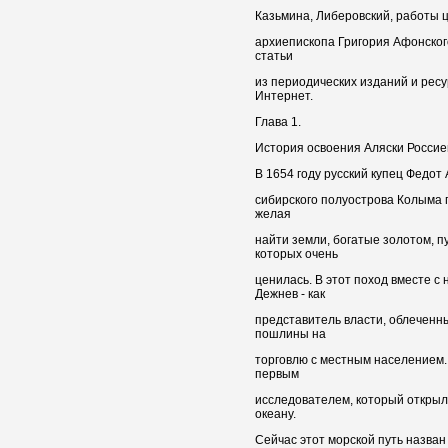
Казьмина, Либеровский, работы ц
архиепископа Григория Афонского
статьи
из периодических изданий и рес
Интернет.
Глава 1.
История освоения Аляски Россие
В 1654 году русский купец Федот
сибирского полуострова Колыма п
желая
найти земли, богатые золотом, 
которых очень
ценилась. В этот поход вместе с
Дежнев - как
представитель власти, облечен
пошлины на
торговлю с местным населением.
первым
исследователем, который открыл 
океану.
Сейчас этот морской путь назван