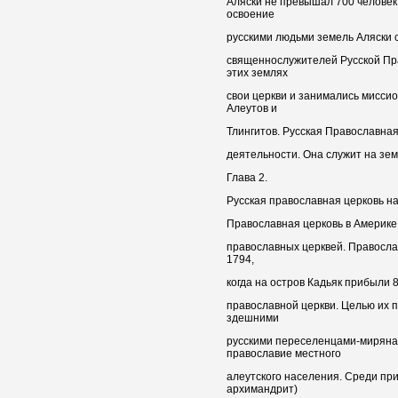
Аляски не превышал 700 человек
освоение
русскими людьми земель Аляски 
священнослужителей Русской Пра
этих землях
свои церкви и занимались мисси
Алеутов и
Тлингитов. Русская Православная
деятельности. Она служит на зем
Глава 2.
Русская православная церковь на
Православная церковь в Америке
православных церквей. Правосла
1794,
когда на остров Кадьяк прибыли 
православной церкви. Целью их
здешними
русскими переселенцами-миряна
православие местного
алеутского населения. Среди пр
архимандрит)