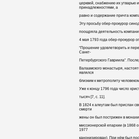
церквей, снабжению их утварью 
принадлежностями, а
равно и содержание причта компа
Эту просьбу обер-прокурор синод
поощряла деятельность компании
4 мая 1793 года обер-прокурор 
“Прошение удовлетворить и пер
Санкт-
Петербургского Гавриила”. Посл
Валаамского монастыря, настоят
являлся
близким к митрополиту человеком
Уже к концу 1796 года число хри
тысяч [7, c. 11].
В 1824 к алеутам был прислан с
смерти
жены он был пострижен в монахи
миссионерской епархии (в 1868 о
1977
канонизирован). При нём был по