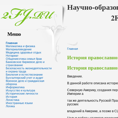
Научно-образо
2
Меню
Главная
Математика и физика
Главная
Материаловедение
Медицина здоровье отдых
История православно
Нотариат
Общениеэтика семья брак
Банковское биржевое дело и
страхование
История православно
Безопасность жизнедеятельности
и охрана труда
Биология и естествознание
Введение.
Бухгалтерский учет и аудит
Военное дело и гражданская
В данной работе описана истори
оборона
Информатика
Северную Америку, создания пер
Искусство и культура
Империи а
Исторические личности
История
Логистика
так же деятельность Русской Пр
Иностранные языки
русских
Логика
владений в Америке, а позже в С
Целью работы ставится изучени