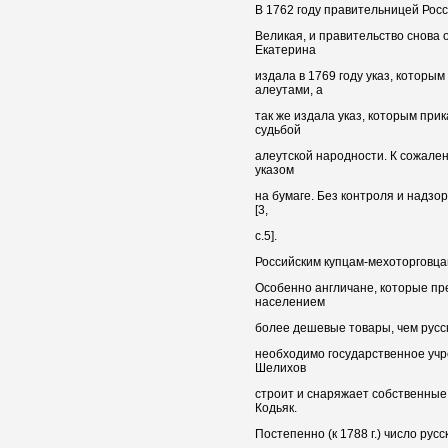
В 1762 году правительницей Рос
Великая, и правительство снова 
Екатерина
издала в 1769 году указ, которы
алеутами, а
так же издала указ, которым при
судьбой
алеутской народности. К сожале
указом
на бумаге. Без контроля и надзо
[3,
c.5].
Российским купцам-мехоторговца
Особенно англичане, которые пр
населением
более дешевые товары, чем русск
необходимо государственное учр
Шелихов
строит и снаряжает собственные 
Кодьяк.
Постепенно (к 1788 г.) число рус