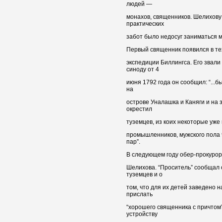
людей —
монахов, священников. Шелихову 
практических
забот было недосуг заниматься 
Первый священник появился в те
экспедиции Биллингса. Его звали
синоду от 4
июня 1792 года он сообщил: “...бы
на
острове Уналашка и Каняги и на 
окрестил
туземцев, из коих некоторые уже
промышленников, мужского пола 9
пар”.
В следующем году обер-прокурор
Шелихова. “Проситель” сообщал 
туземцев и о
том, что для их детей заведено 
прислать
“хорошего священника с причтом”
устройству