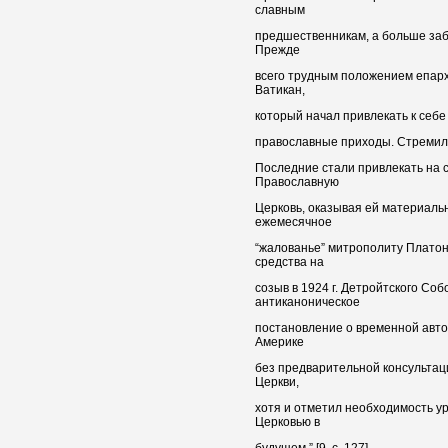
славным
предшественникам, а больше заб
Прежде
всего трудным положением епарх
Ватикан,
который начал привлекать к себе
православные приходы. Стремили
Последние стали привлекать на 
Православную
Церковь, оказывая ей материаль
ежемесячное
“жалованье” митрополиту Платон
средства на
созыв в 1924 г. Детройтского Со
антиканоническое
постановление о временной авто
Америке
без предварительной консультаци
Церкви,
хотя и отметил необходимость у
Церковью в
будущем.” [9, с. 127].