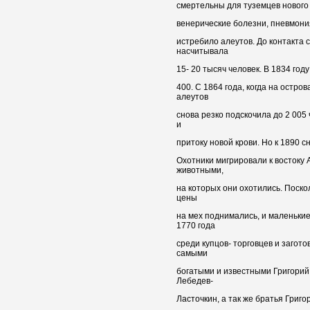
смертельны для туземцев нового 
венерические болезни, пневмония
истребило алеутов. До контакта
насчитывала
15- 20 тысяч человек. В 1834 году 
400. С 1864 года, когда на остро
алеутов
снова резко подскочила до 2 005
и
притоку новой крови. Но к 1890 сн
Охотники мигрировали к востоку 
животными,
на которых они охотились. Поско
цены
на мех поднимались, и маленьки
1770 года
среди купцов- торговцев и загот
самыми
богатыми и известными Григорий
Лебедев-
Ласточкин, а так же братья Григ