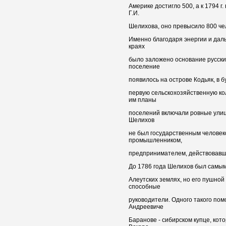
Америке достигло 500, а к 1794 г
Г.И.
Шелихова, оно превысило 800 че
Именно благодаря энергии и дал
краях
было заложено основание русски
поселение
появилось на острове Кодьяк, в 
первую сельскохозяйственную ко
им планы
поселений включали ровные улиц
Шелихов
не был государственным человеко
промышленником,
предпринимателем, действовавш
До 1786 года Шелихов был самы
Алеутских землях, но его пушной
способные
руководители. Одного такого пом
Андреевиче
Баранове - сибирском купце, кото