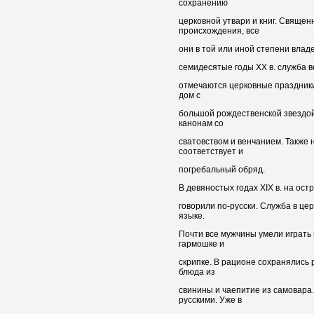
сохранению
церковной утвари и книг. Священ
происхождения, все
они в той или иной степени владе
семидесятые годы ХХ в. служба в
отмечаются церковные праздники,
дом с
большой рождественской звездо
канонам со
сватовством и венчанием. Также
соответствует и
погребальный обряд.
В девяностых годах XIX в. на ос
говорили по-русски. Служба в це
языке.
Почти все мужчины умели играть
гармошке и
скрипке. В рационе сохранялись 
блюда из
свинины и чаепитие из самовара.
русскими. Уже в