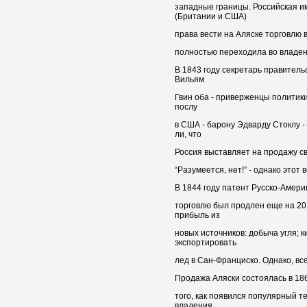
западные границы. Российская и
(Британии и США)
права вести на Аляске торговлю в
полностью переходила во владен
В 1843 году секретарь правител
Вильям
Гвин оба - приверженцы политики
послу
в США - барону Эдварду Стоклу 
ли, что
Россия выставляет на продажу с
“Разумеется, нет!” - однако этот 
В 1844 году патент Русско-Амер
торговлю был продлен еще на 20
прибыль из
новых источников: добыча угля;
экспортировать
лед в Сан-Франциско. Однако, в
Продажа Аляски состоялась в 186
того, как появился популярный т
владения