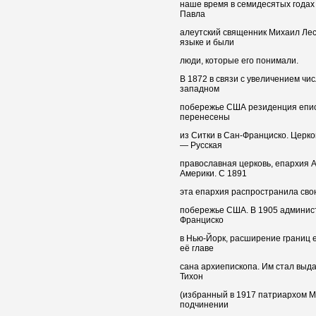
наше время в семидесятых годах X
Павла
алеутский священник Михаил Лес
языке и были
люди, которые его понимали.
В 1872 в связи с увеличением чи
западном
побережье США резиденция епис
перенесены
из Ситки в Сан-Франциско. Церк
— Русская
православная церковь, епархия 
Америки. С 1891
эта епархия распространила сво
побережье США. В 1905 админис
Франциско
в Нью-Йорк, расширение границ
её главе
сана архиепископа. Им стал выд
Тихон
(избранный в 1917 патриархом Мо
подчинении