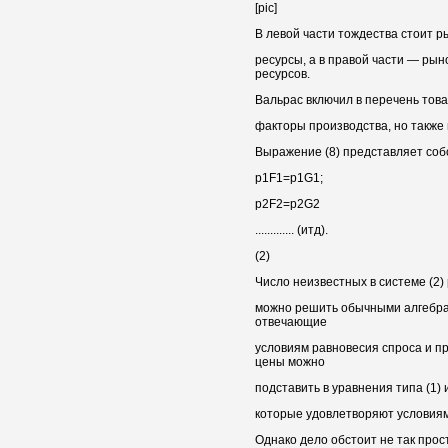
[pic]
В левой части тождества стоит р
ресурсы, а в правой части — рын
ресурсов.
Вальрас включил в перечень това
факторы производства, но также и
Выражение (8) представляет соб
p1F1=p1G1;
p2F2=p2G2
............. (итд).
(2)
Число неизвестных в системе (2) 
можно решить обычными алгебра
отвечающие
условиям равновесия спроса и п
цены можно
подставить в уравнения типа (1) 
которые удовлетворяют условиям
Однако дело обстоит не так прост