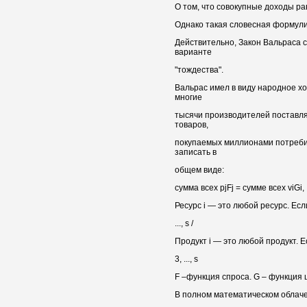
О том, что совокупные доходы р
Однако такая словесная формули
Действительно, Закон Вальраса 
варианте
"тождества".
Вальрас имел в виду народное хо
многие
тысячи производителей поставля
товаров,
покупаемых миллионами потребит
записать в
общем виде:
сумма всех pjFj = сумме всех viGi,
Ресурс i — это любой ресурс. Если 
..., s /
Продукт i — это любой продукт. Есл
3, ..., s
F –функция спроса. G – функция 
В полном математическом облаче