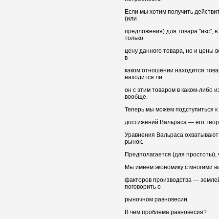
Если мы хотим получить действи
(или
предложения) для товара "икс", в
только
цену данного товара, но и цены 
в
каком отношении находится товар
находится ли
он с этим товаром в каком-либо 
вообще.
Теперь мы можем подступиться к
достижений Вальраса — его теор
Уравнения Вальраса охватывают 
рынок.
Предполагается (для простоты), 
Мы имеем экономику с многими в
факторов производства — землей
поговорить о
рыночном равновесии.
В чем проблема равновесия?