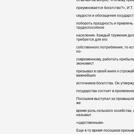
приумножается богатство?», И.Т.
скудости и обогащения государст
побороть праздность и привлечь 
трудоспособное
население. Каждый труженик дол
требуется для его
собственного потребления, то ес
по-
современному, работать прибыль
экономист
призывал в своей книге к строжа
важнейших
источников богатства. Он утверж
государства состоит в проявлени
Посошков выступал за промышлен
же
время роль сельского хозяйства, 
называл
«царственным».
Еще в то время посошков призыва