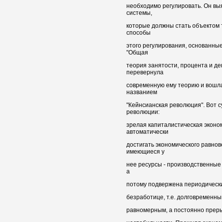
необходимо регулировать. Он вы
системы,
которые должны стать объектом 
способы
этого регулирования, основанные
"Общая
теория занятости, процента и де
перевернула
современную ему теорию и вошла
названием
"Кейнсианская революция". Вот 
революции:
зрелая капиталистическая эконо
автоматически
достигать экономического равнов
имеющиеся у
нее ресурсы - производственные 
а
потому подвержена периодически
безработице, т.е. долговременны
равномерным, а постоянно прер