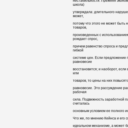
нестабильности. Прежняя эконом
школа)
утверждала: длительного наруше
может,
потому что этого не может быть 
товаров,
произведенных с использование
рождает спрос,
причем равенство спроса и пред
гибкой
системе цен. Если предложение 
равновесие
восстановится; и наоборот, если
или
товаров, то цены на них повысят
равновесие. Это рассуждение рас
рабочая
сила. Подвижность заработной пл
считалась
основным условием ее полного и
Что же, по мнению Кейнса и его с
идеальном механизме, а может бы