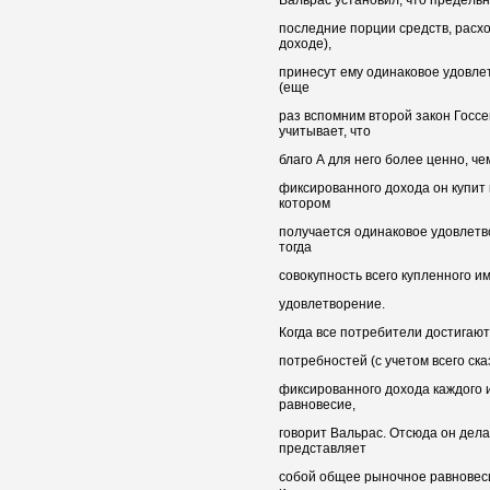
последние порции средств, расх
доходе),
принесут ему одинаковое удовле
(еще
раз вспомним второй закон Госсе
учитывает, что
благо А для него более ценно, чем
фиксированного дохода он купит 
котором
получается одинаковое удовлетво
тогда
совокупность всего купленного и
удовлетворение.
Когда все потребители достигаю
потребностей (с учетом всего ска
фиксированного дохода каждого и
равновесие,
говорит Вальрас. Отсюда он дела
представляет
собой общее рыночное равновеси