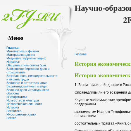
Научно-образо
2
Меню
Главная
Математика и физика
Главная
Материаловедение
Медицина здоровье отдых
История экономическ
Нотариат
Общениеэтика семья брак
Банковское биржевое дело и
страхование
История экономическ
Безопасность жизнедеятельности
и охрана труда
Биология и естествознание
1. В чем причина бедности в Рос
Бухгалтерский учет и аудит
Военное дело и гражданская
Справедливы ли его воззрения д
оборона
Информатика
Крупные экономические преобра
Искусство и культура
поддержаны
Исторические личности
История
Логистика
экономистом Иваном Тимофеевиче
Иностранные языки
написавшим
Логика
обстоятельный трактат «Книга о с
Отвечая на вопрос: «Почему при