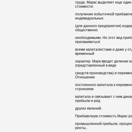
труда. Маркс выделяет еще один
стоимости:
получение избыточной прибавоч
индивидуальных
(для данного предприятия) изде
общественно
необходимыми. Но этот вид приб
присваиваться
всеми капиталистами и даже у о
временный
характер. Марк вводит деление 
(представленный в виде
средств производства) и перемен
Отношение
постоянного капитала к перемен
строением
капитала и связывает с ним дин
прибыли и ряд
других явлений.
Прибавочную стоимость Маркс ра
промышленной прибыли, процент
ренты..