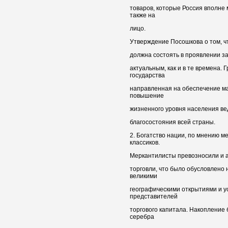
товаров, которые Россия вполне
также на
лицо.
Утверждение Посошкова о том, ч
должна состоять в проявлении за
актуальным, как и в те времена.
государства
направленная на обеспечение ма
повышение
жизненного уровня населения ве
благосостояния всей страны.
2. Богатство нации, по мнению м
классиков.
Меркантилисты превозносили и 
торговли, что было обусловлено
великими
географическими открытиями и у
представителей
торгового капитала. Накопление 
серебра