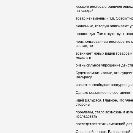
каждого ресурса ограничен опре
на каждый
товар неизменны и т.п. Совокупно
экономике, которую описывают ур
происходит. Там отсутствует техн
неиспользованных ресурсов, не р
состав, не
возникает новых видов товаров и
модель и
очень сильное упрощение действ
Будем помнить также, что сущес
Вальрасу,
является свободная конкуренция 
Однако сказанное не составляет
идей Вальраса. Главное, что уче
стороны
проблемы, стало возможным изме
исследовать
последствия этих изменений для
Одна особенность Вальрасовой т