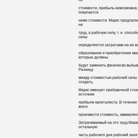
стоимости, прибыль невозможна; 
покупается
ниже стоимости. Маркс предлага
не
труд, а рабочую силу, т. е. спос
силы
определяется затратами на ее во
образование и приобретение ква
которые должны
будут заменить физически выбыв
Разницу
между стоимостью рабочей силы 
создать,
Маркс именует прибавочной сто
источник
прибыли капиталиста. В течение
всего
произвести стоимость, эквивален
Затрачиваемый на это труд Марк
остальную
часть рабочего дня рабочий зан