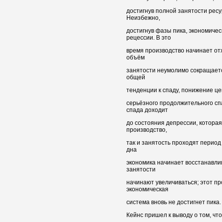
достигнув полной занятости ресу
Неизбежно,
достигнув фазы пика, экономичес
рецессии. В это
время производство начинает от
объём
занятости неумолимо сокращаетс
общей
тенденции к спаду, понижение це
серьёзного продолжительного сп
спада доходит
до состояния депрессии, которая
производство,
так и занятость проходят перио
дна
экономика начинает восстанавли
занятости
начинают увеличиваться; этот про
экономическая
система вновь не достигнет пика.
Кейнс пришел к выводу о том, чт