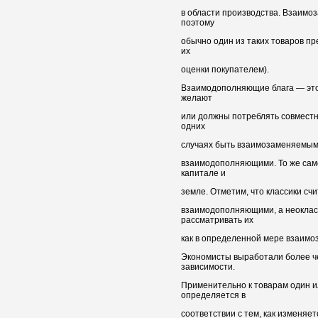
в области производства. Взаимо
поэтому
обычно один из таких товаров пр
их
оценки покупателем).
Взаимодополняющие блага — это
желают
или должны потреблять совместн
одних
случаях быть взаимозаменяемыми
взаимодополняющими. То же само
капитале и
земле. Отметим, что классики счи
взаимодополняющими, а неокласс
рассматривать их
как в определенной мере взаим
Экономисты выработали более ч
зависимости.
Применительно к товарам один и
определяется в
соответствии с тем, как изменяе