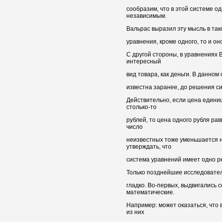
сообразим, что в этой системе о
независимым.
Вальрас выразил эту мысль в та
уравнения, кроме одного, то и о
С другой стороны, в уравнениях 
интересный
вид товара, как деньги. В данном
известна заранее, до решения си
Действительно, если цена едини
столько-то
рублей, то цена одного рубля ра
число
неизвестных тоже уменьшается н
утверждать, что
система уравнений имеет одно р
Только позднейшие исследовател
гладко. Во-первых, выдвигались
математические.
Например: может оказаться, что 
из них