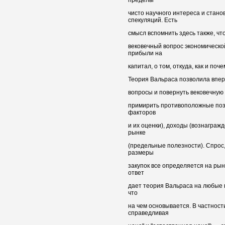
чисто научного интереса и стан
спекуляций. Есть
смысл вспомнить здесь также, чт
вековечный вопрос экономическ
прибыли на
капитал, о том, откуда, как и поч
Теория Вальраса позволила вперв
вопросы и повернуть вековечную 
примирить противоположные поз
факторов
и их оценки), доходы (вознаграж
рынке
(предельные полезности). Спрос
размеры
закупок все определяется на рын
ответ
дает теория Вальраса на любые во
что
на чем основывается. В частност
справедливая