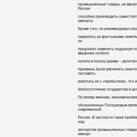
промышленные товары, не ввозит
Россия
способна производить самостоят
импорта.
Кроме того, он рекомендовал огр
закрепить за крестьянами земел
он
предлагал заменить подушную по
введение особого
налога в пользу церкви – десятин
призваны были увеличить заинте
заставить
работать их с «прибытком», что и
благосостояние государства в це
По моему мнению, экономические
обозначенные Посошковым являю
современной
России. В частности такая пробл
над
экспортом промышленных товаров
импорт