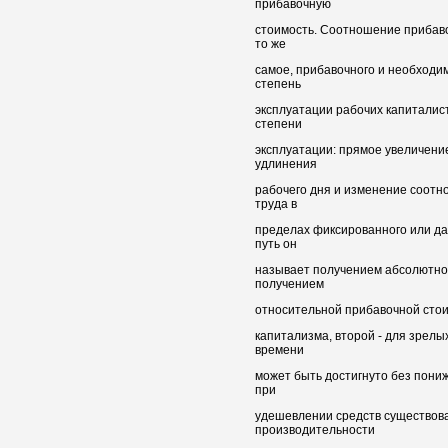
прибавочную
стоимость. Соотношение прибаво
то же
самое, прибавочного и необходи
степень
эксплуатации рабочих капиталис
степени
эксплуатации: прямое увеличение
удлинения
рабочего дня и изменение соотн
труда в
пределах фиксированного или да
путь он
называет получением абсолютной
получением
относительной прибавочной стои
капитализма, второй - для зрел
времени
может быть достигнуто без пони
при
удешевлении средств существова
производительности