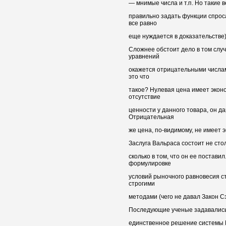
— мнимые числа и т.п. Но такие в
правильно задать функции спрос
все равно
еще нуждается в доказательстве)
Сложнее обстоит дело в том случ
уравнений
окажется отрицательными числа
это что
такое? Нулевая цена имеет экон
отсутствие
ценности у данного товара, он д
Отрицательная
же цена, по-видимому, не имеет 
Заслуга Вальраса состоит не стол
сколько в том, что он ее постави
формулировке
условий рыночного равновесия с
строгими
методами (чего не давал Закон Сэ
Последующие ученые задавались 
единственное решение системы 