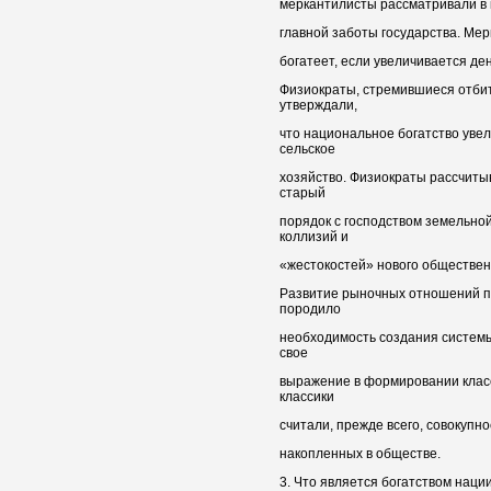
меркантилисты рассматривали в 
главной заботы государства. Мер
богатеет, если увеличивается де
Физиократы, стремившиеся отбить
утверждали,
что национальное богатство увел
сельское
хозяйство. Физиократы рассчит
старый
порядок с господством земельно
коллизий и
«жестокостей» нового обществен
Развитие рыночных отношений п
породило
необходимость создания систем
свое
выражение в формировании клас
классики
считали, прежде всего, совокупн
накопленных в обществе.
3. Что является богатством наци