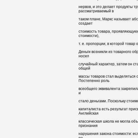
нервов, и это делает продукты т
рассматриваемый в
таком плане, Маркс называет аб
создает
стоимость товара, проявляющуюс
стоимости),
т. е. пропорции, в которой товар
Деньги возникли из товарного о
носил
случайный характер, затем он ст
общей
массы товаров стал выделяться о
Постепенно роль
всеобщего эквивалента закрепила
и
стало деньгами. Поскольку стоим
капиталиста есть результат прис
Английская
классическая школа не могла об
признания
нарушения закона стоимости: есл
по