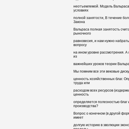
неотъемлемой. Модель Вальраса
условиях
полной занятости, В течение бо
Закона
Вальраса полная занятость счи
рыночного
равновесия, и нам нужно набрать
вопросу
на ином уровне рассмотрения. А
из
важнейших уроков теории Вальра
Мы помним все эти вековые диску
ценность хозяйственных благ. О
труда или
расходом всех ресурсов (издержк
ценность
определяется полезностью благ 
производства?
Вопрос о конечном (в другой фор
имеет
долгую историю в эволюции экон
пределы