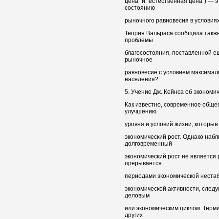
цена" и "естественная цена") — 
состоянию
рыночного равновесия в условия
Теория Вальраса сообщила также
проблемы
благосостояния, поставленной е
рыночное
равновесие с условием максимал
населения?
5. Учение Дж. Кейнса об экономи
Как известно, современное обще
улучшению
уровня и условий жизни, которые
экономический рост. Однако наб
долговременный
экономический рост не является
прерывается
периодами экономической неста
экономической активности, след
деловым
или экономическим циклом. Терми
других