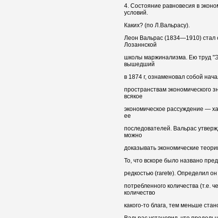
4. Состояние равновесия в экон
условий.
Каких? (по Л.Вальрасу).
Леон Вальрас (1834—1910) стал
Лозаннской
школы маржинализма. Ею труд "Э
вышедший
в 1874 г, ознаменовал собой нач
пространствам экономического 
всякое
экономическое рассуждение — ха
ее
последователей. Вальрас утверж
можно
доказывать экономические теории
То, что вскоре было названо пр
редкостью (rarete). Определил о
потребленного количества (т.е. 
количество
какого-то блага, тем меньше стано
Вальрас установил, что предельн