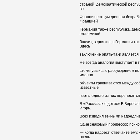
страной, демократической респу
во
Франции есть умеренная безраб
Францией
Германия также республика, дем
экономикой.
Значит, вероятно, в Германии та
Здесь
заключение опять-таки является
Не всегда аналогия выступает в 
столкнувшись с рассуждением по 
именно
объекты сравниваются между собо
известные
черты одного из них переносятся
В «Рассказах о детях» В.Вересае
Игорь.
Всех изводил вечными надоедли
Один знакомый профессор психо
— Когда надоест, отвечайте ему:
очень