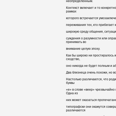
неопределенным.
Контекст включает и то конкретн
рамках
которого встречается умозаключе
переживания тех, кто прибегает 
широкую среду общения, ситуацию
суждения о разумности или опра
принимать во
внимание целую эпоху.
Как бы широко ни простиралось и
сходство,
оно никогда не будет полным и 
Два близнеца очень похожи, но в
Настолько различаются, что родит
буквы
«е» в слове «веер» чрезвычайно 
Одна из
них может оказаться пропечатанн
типографски они окажутся совер
различаются