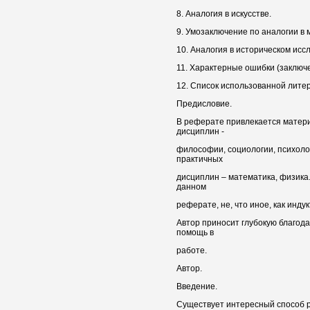
8. Аналогия в искусстве.
9. Умозаключение по аналогии в 
10. Аналогия в историческом исс
11. Характерные ошибки (заключ
12. Список использованной лите
Предисловие.
В реферате привлекается матери
дисциплин -
философии, социологии, психолог
практичных
дисциплин – математика, физика
данном
реферате, не, что иное, как инд
Автор приносит глубокую благод
помощь в
работе.
Автор.
Введение.
Существует интересный способ р