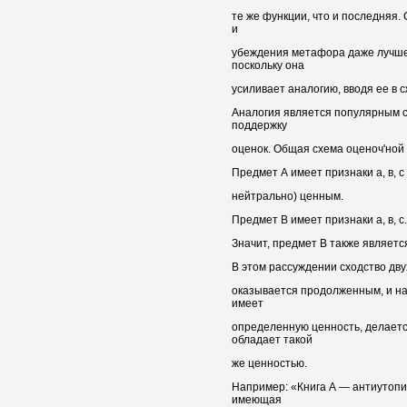
те же функции, что и последняя.
и
убеждения метафора даже лучше
поскольку она
усиливает аналогию, вводя ее в 
Аналогия является популярным с
поддержку
оценок. Общая схема оценоч'ной 
Предмет А имеет признаки а, в, с
нейтрально) ценным.
Предмет В имеет признаки а, в, с.
Значит, предмет В также являетс
В этом рассуждении сходство дву
оказывается продолженным, и на
имеет
определенную ценность, делаетс
обладает такой
же ценностью.
Например: «Книга А — антиутопи
имеющая