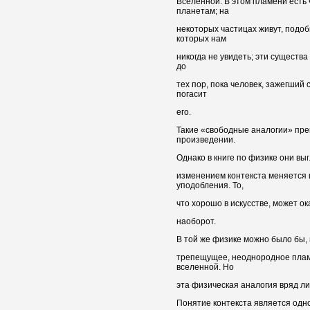
Вселенной. В этом пламени есть
планетам; на
некоторых частицах живут, подо
которых нам
никогда не увидеть; эти существа 
до
тех пор, пока человек, зажегший с
погасит
его.
Такие «свободные аналогии» пре
произведении.
Однако в книге по физике они вы
изменением контекста меняется 
уподобления. То,
что хорошо в искусстве, может ок
наоборот.
В той же физике можно было бы, 
трепещущее, неоднородное плам
вселенной. Но
эта физическая аналогия вряд л
Понятие контекста является одн