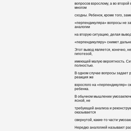
вопросов взрослому, а во второй
многом
сходны. Ребенок, кроме того, зам
«перпендикуляра» вопросы не за
аналогии
на вторую ситуацию, делая вывод
«перпендикуляру» снимет дальн
Этот вывод является, конечно, н
гипотезой,
имеющей малую вероятность. Сит
полностью.
В одном случае вопросы задает р
реакция же
взрослого на «перпендикуляр» ск
ребенка.
В обычном мышлении умозаключен
ясной, не
требующей анализа и реконструк
оказывается
свернутой, какие-то части умоза
Нередко аналогией называют ра