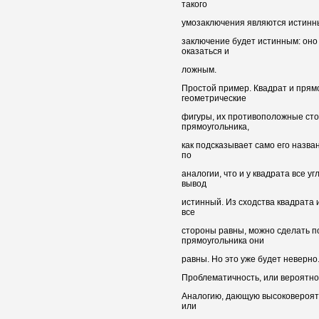
такого
умозаключения являются истинным
заключение будет истинным: оно
оказаться и
ложным.
Простой пример. Квадрат и прямо
геометрические
фигуры, их противоположные ст
прямоугольника,
как подсказывает само его назва
по
аналогии, что и у квадрата все 
вывод
истинный. Из сходства квадрата и
все
стороны равны, можно сделать по
прямоугольника они
равны. Но это уже будет неверно
Проблематичность, или вероятно
Аналогию, дающую высоковероятн
или