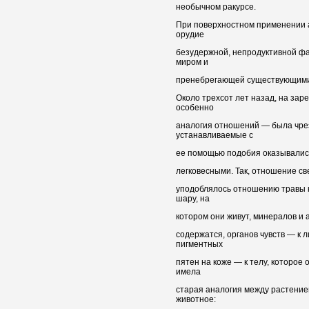
необычном ракурсе.
При поверхностном применении 
орудие
безудержной, непродуктивной ф
миром и
пренебрегающей существующими 
Около трехсот лет назад, на зар
особенно
аналогия отношений — была чре
устанавливаемые с
ее помощью подобия оказывались
легковесными. Так, отношение све
уподоблялось отношению травы к
шару, на
котором они живут, минералов и 
содержатся, органов чувств — к 
пигментных
пятен на коже — к телу, которое 
имела
старая аналогия между растение
животное: