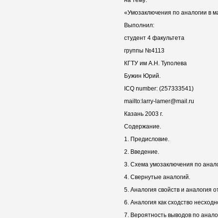
«Умозаключения по аналогии в м
Выполнил:
студент 4 факультета
группы №4113
КГТУ им А.Н. Туполева
Бужин Юрий.
ICQ number: (257333541)
mailto:larry-lamer@mail.ru
Казань 2003 г.
Содержание.
1. Предисловие.
2. Введение.
3. Схема умозаключения по анал
4. Свернутые аналогий.
5. Аналогия свойств и аналогия 
6. Аналогия как сходство несходн
7. Вероятность выводов по анало