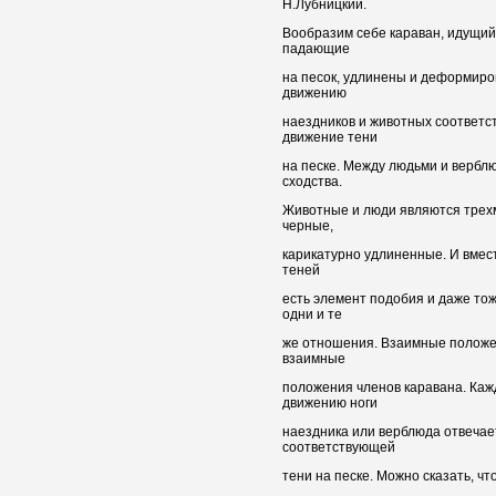
Н.Лубницкий.
Вообразим себе караван, идущий 
падающие
на песок, удлинены и деформиро
движению
наездников и животных соответс
движение тени
на песке. Между людьми и вербл
сходства.
Животные и люди являются трехм
черные,
карикатурно удлиненные. И вмес
теней
есть элемент подобия и даже то
одни и те
же отношения. Взаимные положен
взаимные
положения членов каравана. Каж
движению ноги
наездника или верблюда отвечае
соответствующей
тени на песке. Можно сказать, ч