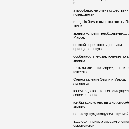
и
атмосфера, не очень существенн
поверхности
и т.д. На Земле имеется жизнь. 
точки
зрения условий, необходимых для
Марсе,
по всей вероятности, есть жизнь
принципиальную
особенность умозаключения по а
знания.
Есть ли жизнь на Марсе, нет ли 
известно.
Сопоставление Земли и Марса, п
являются,
конечно, доказательством сущес
сопоставление,
как бы далеко оно ни шло, спосо
знание,
гипотезу, нуждающуюся в прямой
Еще один пример умозаключения
европейской