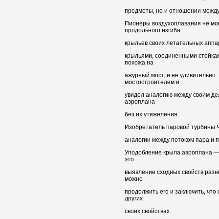
предметы, но и отношении между
Пионеры воздухоплавания не мог
продольного изгиба
крыльев своих летательных аппар
крыльями, соединенными стойкам
похожа на
ажурный мост, и не удивительно
мостостроителем и
увидел аналогию между своим де
аэроплана
без их утяжеления.
Изобретатель паровой турбины Ч
аналогии между потоком пара и п
Уподобление крыла аэроплана — 
это
выявление сходных свойств разны
можно
продолжить его и заключить, чт
других
своих свойствах.