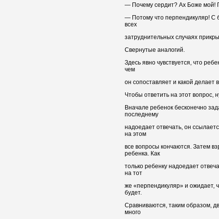
— Почему сердит? Ах Боже мой! 
— Потому что перпендикуляр! С 
всех
затруднительных случаях прикр
Свернутые аналогий.
Здесь явно чувствуется, что ребе
чем
он сопоставляет и какой делает 
Чтобы ответить на этот вопрос, 
Вначале ребенок бесконечно зад
последнему
надоедает отвечать, он ссылает
на этом
все вопросы кончаются. Затем в
ребенка. Как
только ребенку надоедает отвеча
на тот
же «перпендикуляр» и ожидает, ч
будет.
Сравниваются, таким образом, дв
много