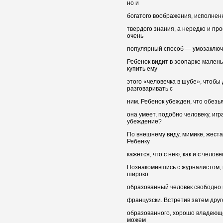
но и
богатого воображения, исполнен
твердого знания, а нередко и пр
очень
популярный способ — умозаключ
Ребенок видит в зоопарке малень
купить ему
этого «человечка в шубе», чтобы
разговаривать с
ним. Ребенок убежден, что обезья
она умеет, подобно человеку, игр
убеждение?
По внешнему виду, мимике, жест
Ребенку
кажется, что с нею, как и с челов
Познакомившись с журналистом, 
широко
образованный человек свободно г
французски. Встретив затем друг
образованного, хорошо владеюще
можем