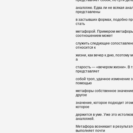
аналогию. Едва ли не всякая анал
представлены
в застывших формах, подобно пр
стать
метафорой. Примером метафоры
соотношением может
служить следующее сопоставление
относится к
жизни, как вечер к дню, поэтому 
а
старость — «вечером жизни». В
представляет
собой троп, удачное изменение 
помощью
метафоры собственное значение
другое
значение, которое подходит этом
которое
держится в уме. Уже это истолк
аналогией.
Метафора возникает в результат
выполняет почти