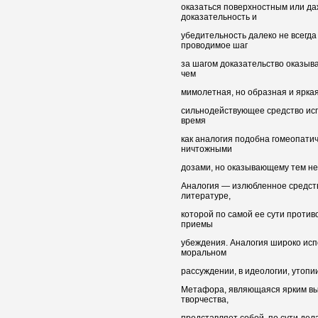
оказаться поверхностным или д
доказательность и
убедительность далеко не всегда
проводимое шаг
за шагом доказательство оказыв
чем
мимолетная, но образная и ярка
сильнодействующее средство исп
время
как аналогия подобна гомеопати
ничтожными
дозами, но оказывающему тем н
Аналогия — излюбленное средст
литературе,
которой по самой ее сути проти
приемы
убеждения. Аналогия широко испо
моральном
рассуждении, в идеологии, утопии 
Метафора, являющаяся ярким в
творчества,
представляет собой, по сути дел