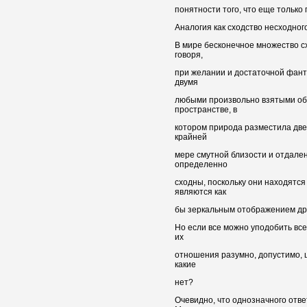
понятности того, что еще только 
Аналогия как сходство несходного
В мире бесконечное множество с
говоря,
при желании и достаточной фант
двумя
любыми произвольно взятыми об
пространстве, в
котором природа разместила две 
крайней
мере смутной близости и отдален
определенно
сходны, поскольку они находятся
являются как
бы зеркальным отображением друг 
Но если все можно уподобить все
их
отношения разумно, допустимо, ц
какие
нет?
Очевидно, что однозначного отве