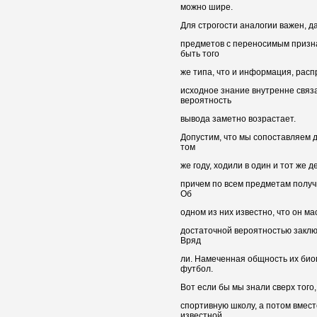
можно шире.
Для строгости аналогии важен, д
предметов с переносимым призн
быть того
же типа, что и информация, расп
исходное знание внутренне связ
вероятность
вывода заметно возрастает.
Допустим, что мы сопоставляем д
том
же году, ходили в один и тот же д
причем по всем предметам получ
Об
одном из них известно, что он ма
достаточной вероятностью заключ
Вряд
ли. Намеченная общность их биог
футбол.
Вот если бы мы знали сверх того,
спортивную школу, а потом вмес
известной