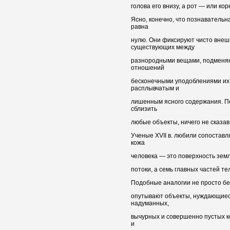
голова его внизу, а рот — или ко
Ясно, конечно, что познавательн
равна
нулю. Они фиксируют чисто внеш
существующих между
разнородными вещами, подменяю
отношений
бесконечными уподоблениями их
расплывчатым и
лишенным ясного содержания. П
сблизить
любые объекты, ничего не сказав 
Ученые XVII в. любили сопоставл
кожа
человека — это поверхность земл
потоки, а семь главных частей т
Подобные аналогии не просто бес
опутывают объекты, нуждающиеся
надуманных,
вычурных и совершенно пустых к
и