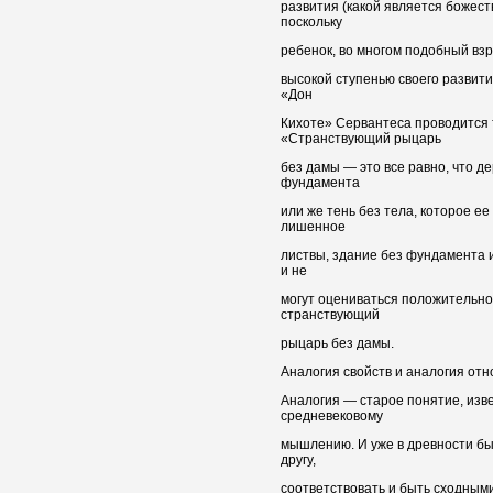
развития (какой является божест
поскольку
ребенок, во многом подобный вз
высокой ступенью своего развити
«Дон
Кихоте» Сервантеса проводится 
«Странствующий рыцарь
без дамы — это все равно, что де
фундамента
или же тень без тела, которое ее
лишенное
листвы, здание без фундамента 
и не
могут оцениваться положительно
странствующий
рыцарь без дамы.
Аналогия свойств и аналогия от
Аналогия — старое понятие, изве
средневековому
мышлению. И уже в древности бы
другу,
соответствовать и быть сходными