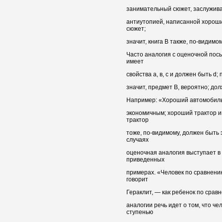
занимательный сюжет, заслужива
антиутопией, написанной хорош
сюжет;
значит, книга В также, по-видимо
Часто аналогия с оценочной пос
имеет
свойства а, в, с и должен быть d;
значит, предмет В, вероятно; дол
Например: «Хороший автомобиль 
экономичным; хороший трактор и
трактор
тоже, по-видимому, должен быть 
случаях
оценочная аналогия выступает в 
приведенных
примерах. «Человек по сравнени
говорит
Гераклит, — как ребенок по срав
аналогии речь идет о том, что че
ступенью