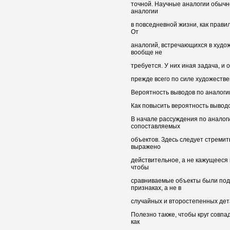
точной. Научные аналогии обычн
аналогии
в повседневной жизни, как прави
От
аналогий, встречающихся в худо
вообще не
требуется. У них иная задача, и
прежде всего по силе художестве
Вероятность выводов по аналоги
Как повысить вероятность вывод
В начале рассуждения по аналог
сопоставляемых
объектов. Здесь следует стремить
выражено
действительное, а не кажущееся
чтобы
сравниваемые объекты были под
признаках, а не в
случайных и второстепенных дет
Полезно также, чтобы круг совп
как