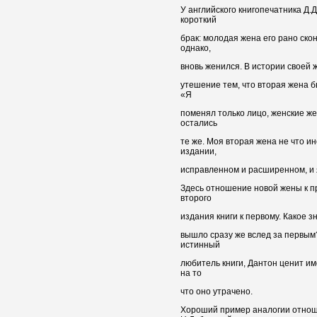
У английского книгопечатника Д.
короткий
брак: молодая жена его рано скон
однако,
вновь женился. В истории своей 
утешение тем, что вторая жена 
«Я
поменял только лицо, женские ж
остались
те же. Моя вторая жена не что ин
издании,
исправленном и расширенном, и 
Здесь отношение новой жены к 
второго
издания книги к первому. Какое з
вышло сразу же вслед за первым
истинный
любитель книги, Дантон ценит и
на то
что оно утрачено.
Хороший пример аналогии отнош