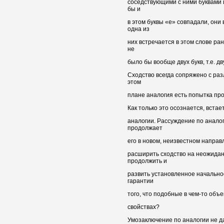
соседствующими с ними буквами и
бы и
в этом буквы «е» совпадали, они
одна из
них встречается в этом слове ран
не
было бы вообще двух букв, т.е. дв
Сходство всегда сопряжено с раз
этом
плане аналогия есть попытка про
Как только это осознается, вста
аналогии. Рассуждение по анало
продолжает
его в новом, неизвестном направ
расширить сходство на неожидан
продолжить и
развить установленное начально
гарантии
того, что подобные в чем-то объе
свойствах?
Умозаключение по аналогии не д