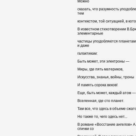
Можно
сказать, что разумность уподобл
тем
контекстом, той ситуацией, в ко
В известном стихотворении В.Бр
элементарные
частицы уподобляются планетам
и даже
галактикам:
Быть может, эти электроны —
Миры, где пять материков,
Искусства, знанья, войны, троны
И память сорока веков!
Еще, быть может, каждый атом —
Вселенная, где сто планет.
Там все, что здесь в объеме сжат
Но также то, чего здесь нет...
В романе «Восстание ангелов» А
спички со