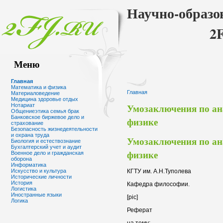
Научно-образо
2
Меню
Главная
Математика и физика
Главная
Материаловедение
Медицина здоровье отдых
Умозаключения по ан
Нотариат
Общениеэтика семья брак
Банковское биржевое дело и
физике
страхование
Безопасность жизнедеятельности
и охрана труда
Умозаключения по ан
Биология и естествознание
Бухгалтерский учет и аудит
физике
Военное дело и гражданская
оборона
Информатика
КГТУ им. А.Н.Туполева
Искусство и культура
Исторические личности
История
Кафедра философии.
Логистика
Иностранные языки
[pic]
Логика
Реферат
на тему: