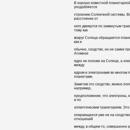
В хорошо известной планетарной
уподобляется
строению Солнечной системы. Во
расстоянии от
него движутся по замкнутым тра
тому как
вокруг Солнца обращаются плане
как и
обычно, сходство, но не самих п
Атомное
ядро не похоже на Солнце, а эл
между
ядром и электронами во многом
планетами.
Заметив это сходство, можно поп
например,
предположение, что электроны, к
а по
эллиптическим траекториям. Это
опирающееся уже не на сходство 
отношений
между, в общем-то, совершенно 