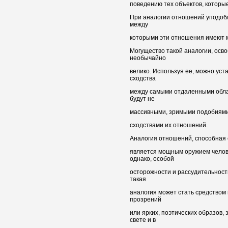
поведению тех объектов, которы
При аналогии отношений уподоб
между
которыми эти отношения имеют м
Могущество такой аналогии, осв
необычайно
велико. Используя ее, можно уст
сходства
между самыми отдаленными обла
будут не
массивными, зримыми подобиями 
сходствами их отношений.
Аналогия отношений, способная с
является мощным оружием челов
однако, особой
осторожности и рассудительност
такая
аналогия может стать средством
прозрений
или ярких, поэтических образов,
свете и в