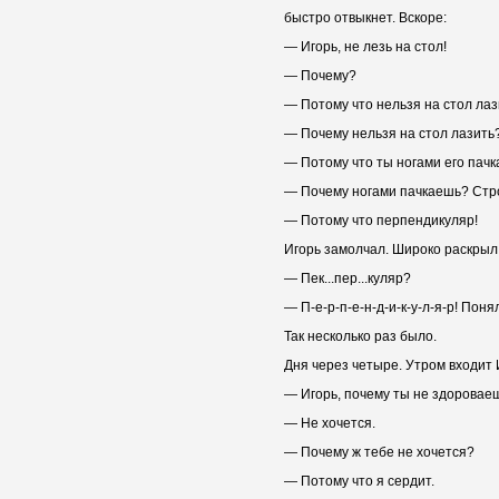
быстро отвыкнет. Вскоре:
— Игорь, не лезь на стол!
— Почему?
— Потому что нельзя на стол лаз
— Почему нельзя на стол лазить
— Потому что ты ногами его пачк
— Почему ногами пачкаешь? Стро
— Потому что перпендикуляр!
Игорь замолчал. Широко раскрыл 
— Пек...пер...куляр?
— П-е-р-п-е-н-д-и-к-у-л-я-р! Поня
Так несколько раз было.
Дня через четыре. Утром входит 
— Игорь, почему ты не здоровае
— Не хочется.
— Почему ж тебе не хочется?
— Потому что я сердит.