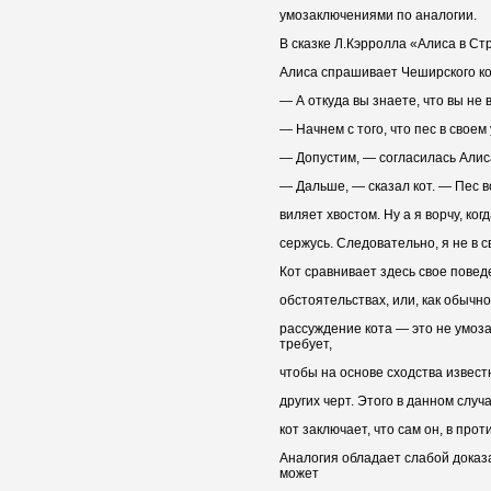
умозаключениями по аналогии.
В сказке Л.Кэрролла «Алиса в Стр
Алиса спрашивает Чеширского ко
— А откуда вы знаете, что вы не 
— Начнем с того, что пес в своем
— Допустим, — согласилась Алис
— Дальше, — сказал кот. — Пес во
виляет хвостом. Ну а я ворчу, ког
сержусь. Следовательно, я не в с
Кот сравнивает здесь свое повед
обстоятельствах, или, как обычн
рассуждение кота — это не умоз
требует,
чтобы на основе сходства извест
других черт. Этого в данном случа
кот заключает, что сам он, в прот
Аналогия обладает слабой доказ
может