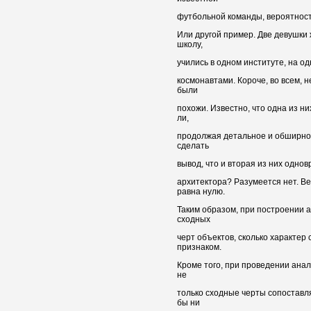
футбольной команды, вероятност
Или другой пример. Две девушки 
школу,
учились в одном институте, на о
космонавтами. Короче, во всем, 
были
похожи. Известно, что одна из н
ли,
продолжая детальное и обширно
сделать
вывод, что и вторая из них одно
архитектора? Разумеется нет. В
равна нулю.
Таким образом, при построении а
сходных
черт объектов, сколько характер
признаком.
Кроме того, при проведении ана
не
только сходные черты сопоставля
бы ни