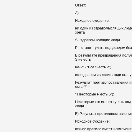
Ответ:
А)
Исходное суждение:
ни один из здравомыслящих люде
зонта
S - здравомыслящие люди
Р – станет гулять под дождем без
В результате превращения полу
S не есть
не-Р” - “Все S есть Р”):
все здравомыслящие люди станут
Результат противопоставления п
есть Р” –
“ Некоторые Р есть S”):
Некоторые кто станет гулять по
люди
Б) Результат противопоставления
Исходное суждение:
всякое правило имеет исключени