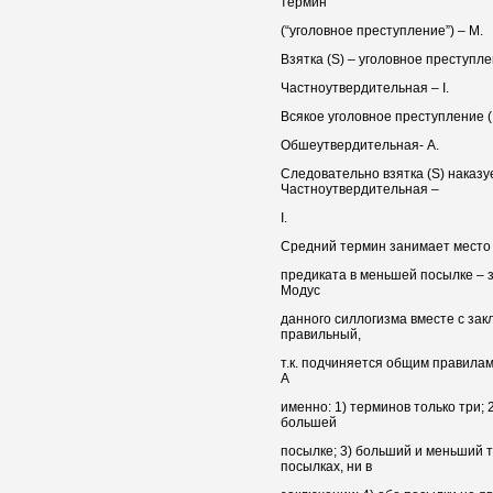
термин
(“уголовное преступление”) – М.
Взятка (S) – уголовное преступл
Частноутвердительная – I.
Всякое уголовное преступление (
Обшеутвердительная- А.
Следовательно взятка (S) наказу
Частноутвердительная –
I.
Средний термин занимает место 
предиката в меньшей посылке – з
Модус
данного силлогизма вместе с зак
правильный,
т.к. подчиняется общим правилам
А
именно: 1) терминов только три;
большей
посылке; 3) больший и меньший 
посылках, ни в