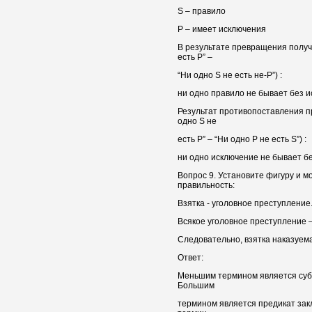
S – правило
Р – имеет исключения
В результате превращения получ
есть Р” –
“Ни одно S не есть не-Р”) :
ни одно правило не бывает без 
Результат противопоставления п
одно S не
есть Р” – “Ни одно Р не есть S”) :
ни одно исключение не бывает б
Вопрос 9. Установите фигуру и м
правильность:
Взятка - уголовное преступление
Всякое уголовное преступление –
Следовательно, взятка наказуема
Ответ:
Меньшим термином является субъе
Большим
термином является предикат закл