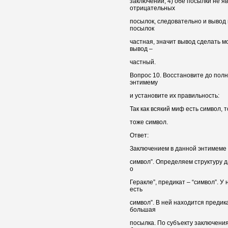
заключении; 4) обе посылки не я
отрицательных
посылок, следовательно и вывод 
посылок
частная, значит вывод сделать мо
вывод –
частный.
Вопрос 10. Восстановите до пол
энтимему
и установите их правильность:
Так как всякий миф есть символ, т
тоже символ.
Ответ:
Заключением в данной энтимеме 
символ”. Определяем структуру д
о
Геракле”, предикат – “символ”. У 
есть
символ”. В ней находится предик
большая
посылка. По субъекту заключения