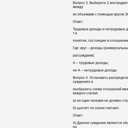
Вопрос 3. Выберите 2 контрадик
между
их объемами с помощью кругов Э
Ответ:
Трудовые доходы и нетрудовые д
т.е.
понятия, состоящие в отношении
Где: круг – доходы (универсальн
рассуждаем);
А – трудовые доходы;
не-А – нетрудовые доходы
Вопрос 4. Установить распредел
суждениях и
изобразить схему отношений меж
каждого случая:
а) ни один человек не должен стр
б) цыплят по осени считают.
Ответ:
А) Данное суждение является об
по