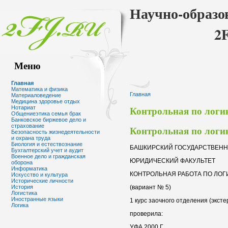
Научно-образо
2
Меню
Главная
Математика и физика
Главная
Материаловедение
Медицина здоровье отдых
Контрольная по логик
Нотариат
Общениеэтика семья брак
Банковское биржевое дело и
страхование
Контрольная по логик
Безопасность жизнедеятельности
и охрана труда
Биология и естествознание
БАШКИРСКИЙ ГОСУДАРСТВЕН
Бухгалтерский учет и аудит
Военное дело и гражданская
ЮРИДИЧЕСКИЙ ФАКУЛЬТЕТ
оборона
Информатика
КОНТРОЛЬНАЯ РАБОТА ПО ЛОГ
Искусство и культура
Исторические личности
(вариант № 5)
История
Логистика
Иностранные языки
1 курс заочного отделения (эксте
Логика
проверила:
УФА 2000 Г.