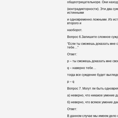
общеотрицательноре. Они наход
(контрадикторности). Эти два су
истинными
и одновременно ложными. Из ист
второго и
наоборот.
Вопрос 6.Запишите сложное суж
“Если ты сможешь доказать мне 
тебе…”
Ответ:
р – ты сможешь доказать мне св
q – наверно тебе…
тогда все суждение будет выгля
р – q
Вопрос 7. Могут ли быть одновр
а) неверно, что никакое умение д
б) неверно, что всякое умение да
Ответ:
В данном случае мы имеем дело 