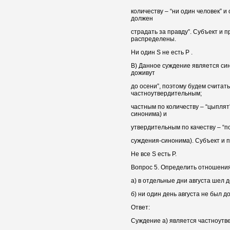
количеству – “ни один человек” и
должен
страдать за правду”. Субъект и 
распределены.
Ни один S не есть P .
В) Данное суждение является си
доживут
до осени”, поэтому будем считать
частноутвердительным;
частным по количеству – “цыплят”
синонима) и
утвердительным по качеству – “по
суждения-синонима). Субъект и 
Не все S есть Р.
Вопрос 5. Определить отношения
а) в отдельные дни августа шел д
б) ни один день августа не был 
Ответ:
Суждение а) является частноутв