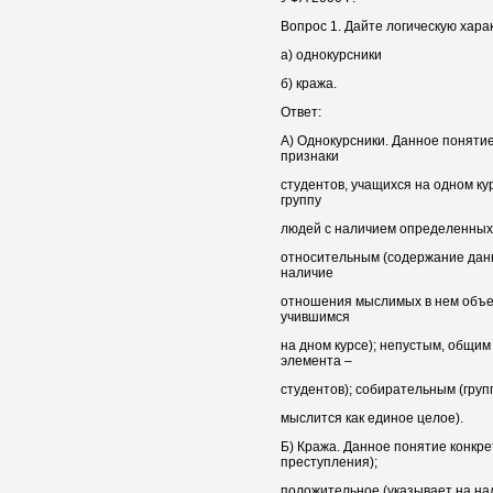
Вопрос 1. Дайте логическую хар
а) однокурсники
б) кража.
Ответ:
А) Однокурсники. Данное поняти
признаки
студентов, учащихся на одном ку
группу
людей с наличием определенных 
относительным (содержание дан
наличие
отношения мыслимых в нем объект
учившимся
на дном курсе); непустым, общим
элемента –
студентов); собирательным (груп
мыслится как единое целое).
Б) Кража. Данное понятие конкр
преступления);
положительное (указывает на на