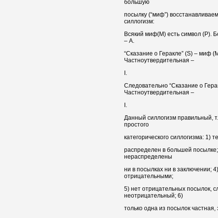
большую
посылку (“миф”) восстанавливае
силлогизм:
Всякий миф(М) есть символ (Р).
– А.
“Сказание о Геракле” (S) – миф 
Частноутвердительная –
I.
Следовательно “Сказание о Геракл
Частноутвердительная –
I.
Данный силлогизм правильный, т
простого
категорического силлогизма: 1) т
распределен в большей посылке;
нераспределены
ни в посылках ни в заключении; 
отрицательными;
5) нет отрицательных посылок, 
неотрицательный; 6)
только одна из посылок частная, 