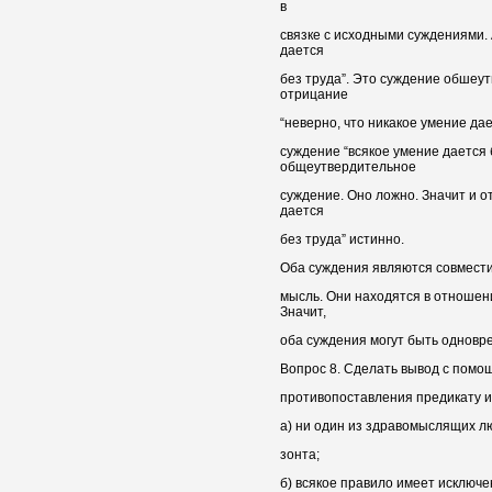
в
связке с исходными суждениями.
дается
без труда”. Это суждение обшеу
отрицание
“неверно, что никакое умение дае
суждение “всякое умение дается 
общеутвердительное
суждение. Оно ложно. Значит и о
дается
без труда” истинно.
Оба суждения являются совместим
мысль. Они находятся в отношен
Значит,
оба суждения могут быть одновр
Вопрос 8. Сделать вывод с пом
противопоставления предикату 
а) ни один из здравомыслящих лю
зонта;
б) всякое правило имеет исключе